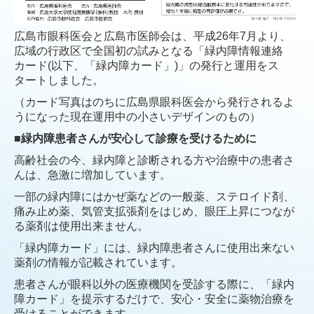
グッドデザイン賞受賞
コンタクトレンズ
広島市眼科医会と広島市医師会は、平成
26
年
7
月より、
広域の行政区で全国初の試みとなる「緑内障情報連絡
初めてのコンタクトレンズ
カード
(
以下、「緑内障カード」
)
」の発行と運用をス
タートしました。
定期検査の方
（カード写真はのちに広島県眼科医会から発行されるよ
新製品のコンタクトレンズ
うになった現在運用中の小さいデザインのもの）
■
緑内障患者さんが安心して診療を受けるために
子どもの視力低下（近視進行抑制治療）
高齢社会の今、緑内障と診断される方や治療中の患者さ
低濃度アトロピン点眼（リジュセアミニ）｜近視進行抑制治療
んは、急激に増加しています。
オルソケラトロジーによる近視治療｜近視進行抑制
一部の緑内障にはかぜ薬などの一般薬、ステロイド剤、
痛み止め薬、気管支拡張剤をはじめ、眼圧上昇につなが
近視矯正＋進行抑制『MiSight１day』マイサイト
る薬剤は使用出来ません。
眼鏡｜近視進行抑制治療用『MiYOSMART』
「緑内障カード」には、緑内障患者さんに使用出来ない
薬剤の情報が記載されています。
診療のご案内
患者さんが眼科以外の医療機関を受診する際に、「緑内
障カード」を提示するだけで、安心・安全に薬物治療を
白内障
受けることができます。