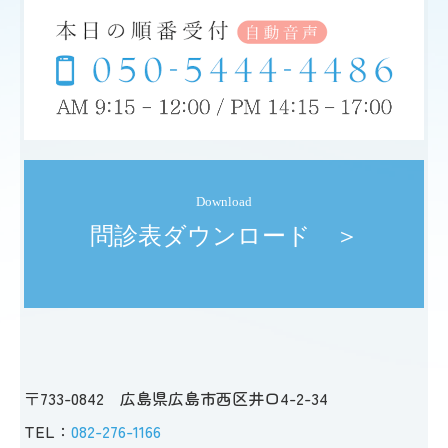
ものもらい・メボ
メヤニ
ウイルス性結膜炎
眼精疲労
ドライアイ
網膜剥離・裂孔
Download
問診表ダウンロード　＞
VDT症候群
甲状腺眼症
翼状片/よくじょうへん
テストトップ
〒733-0842 広島県広島市西区井口4-2-34
TEL：
082-276-1166