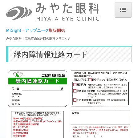
みやた眼科トップ
MiSight
・
アップニーク
取扱開始
ウェブ予約_当日順番受付
みやた眼科｜広島市西区井口の眼科クリニック
みやた眼科｜診療時間・アクセス
緑内障情報連絡カード
白内障日帰り手術
多焦点眼内レンズを用いた白内障手術｜選定療養
まぶたの開きを改善する目薬『アップニークミニ点眼液0.1%』
お知らせ
みやた眼科｜医院紹介
アンケート集計結果