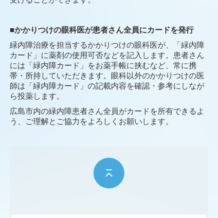
緑内障について
緑内障情報連絡カード
■
かかりつけの眼科医が患者さん全員にカードを発行
緑内障治療を担当するかかりつけの眼科医が、「緑内障
視神経乳頭陥凹拡大｜緑内障
カード」に薬剤の使用可否などを記入します。患者さん
世界緑内障週間（WGW）
には「緑内障カード」をお薬手帳に挟むなど、常に携
帯・所持していただきます。眼科以外のかかりつけの医
加齢黄斑変性
師は「緑内障カード」の記載内容を確認・参考にしなが
ら投薬します。
黄斑上膜とは？原因・症状・治療法を解説
広島市内の緑内障患者さん全員がカードを所有できるよ
糖尿病網膜症
う、ご理解とご協力をよろしくお願いします。
斜視
弱視
飛蚊症について
老眼
乱視