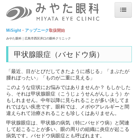
みやた眼科トップ
MiSight
・
アップニーク
取扱開始
ウェブ予約_当日順番受付
みやた眼科｜広島市西区井口の眼科クリニック
みやた眼科｜診療時間・アクセス
甲状腺眼症（バセドウ病）
白内障日帰り手術
「最近、目がとびだしてきたように感じる」「まぶたが
多焦点眼内レンズを用いた白内障手術｜選定療養
腫れぼったい」「ものが二重に見える」
このような症状にお悩みではありませんか？ もしかした
まぶたの開きを改善する目薬『アップニークミニ点眼液0.1%』
ら、それは甲状腺眼症（こうじょうせんがんしょう）か
もしれません。中年以降に見られることが多い決してま
お知らせ
れではない疾患です。眼科では、メボやアレルギーと間
違えられて治療されることも珍しくはありません。
みやた眼科｜医院紹介
甲状腺眼症は、甲状腺の病気（特にバセドウ病）と関連
アンケート集計結果
して起こることが多い、眼の周りの組織に炎症が起こる
病気です。バセドウ病眼症とも呼ばれます。