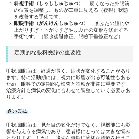
斜視手術（しゃししゅじゅつ）
： 硬くなった外眼筋
の位置を調整し、ものが二重に見える（複視）状態
を改善する手術です。
眼瞼手術（がんけんしゅじゅつ）
： まぶたの腫れや
上がりすぎ・下がりすぎやまぶたの変形を修正する
手術です。（眼瞼後退修正、眼瞼下垂修正など）
定期的な眼科受診の重要性
甲状腺眼症は、経過が長く、症状が変化することがあり
ます。特に活動期には、視力に影響が出る可能性もある
ため、眼科での定期的な検査と診察が非常に重要です。
治療方針も病状の変化に合わせて調整していく必要があ
ります。
さいごに
甲状腺眼症は、見た目の変化だけでなく、視機能にも影
響を与えうる病気であり、患者様にとっては大きな悩み
となります。しかし、適切な時期に適切な治療を行うこ