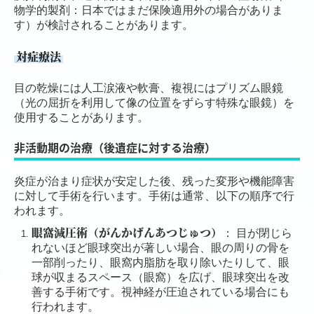
物学的製剤：日本ではまだ保険適用外の場合がありま
す）が検討されることがあります。
対症療法
目の乾燥には人工涙液や軟膏、複視にはプリズム眼鏡
（光の屈折を利用して像の位置をずらす特殊な眼鏡）を
使用することがあります。
非活動期の治療（後遺症に対する治療）
炎症が治まり症状が安定した後、残った変形や機能障害
に対して手術を行います。手術は通常、以下の順序で行
われます。
眼窩減圧術（がんかげんあつじゅつ）
： 目が閉じら
れないほど眼球突出が著しい場合、眼の周りの骨を
一部削ったり、眼窩内脂肪を取り除いたりして、眼
球が収まるスペース（眼窩）を広げ、眼球突出を改
善する手術です。視神経が圧迫されている場合にも
行われます。