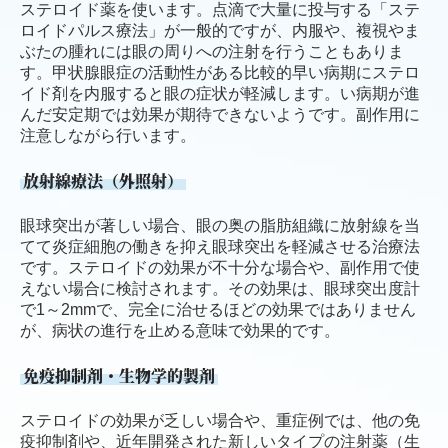
ステロイド薬を使います。点滴で大量に投与する「ステ
ロイドパルス療法」が一般的ですが、内服や、複視やま
ぶたの腫れには眼の周りへの注射を行うこともありま
す。甲状腺眼症の活動性がある比較的早い病期にステロ
イド剤を内服すると眼の症状が軽減します。い病期が進
んだ安定期では効果が期待できないようです。副作用に
注意しながら行います。
放射線療法（外照射）
眼球突出が著しい場合、眼の奥の脂肪組織に放射線を当
てて炎症細胞の働きを抑え眼球突出を軽減させる治療法
です。ステロイドの効果が不十分な場合や、副作用で使
えない場合に検討されます。その効果は、眼球突出度計
で1～2mmで、完全に治せるほどの効果ではありません
が、病状の進行を止める意味で効果的です。
免疫抑制剤・生物学的製剤
ステロイドの効果が乏しい場合や、重症例では、他の免
疫抑制剤や、近年開発された新しいタイプの注射薬（生