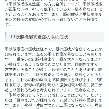
（甲状腺機能亢進症）の方に合併しますが、甲状腺機能
ものもらい・メボ
が正常な方や、むしろ低下している方（橋本病など）に
メヤニ
も起こることがあります。また、眼の症状と甲状腺ホル
モンの数値の変動が必ずしも一致しないことも特徴で
ウイルス性結膜炎
す。
眼精疲労
甲状腺機能亢進症の眼の症状
ドライアイ
甲状腺眼症の症状は様々で、眼の症状が合併することが
網膜剥離・裂孔
知られています。左右の眼で程度が異なることもありま
VDT症候群
す。一番多いのは眼球突出で、眼が大きくなってまぶた
が腫れているような顔つきになります。両側性ですが、
甲状腺眼症
左右差があることが多く、片側性のこともあります。眼
球突出以外に、上眼瞼後退と涙液減少、複視などがあり
翼状片/よくじょうへん
ます。これらの眼の症状を甲状腺眼症と呼びます。甲状
腺眼症は、眼球の裏側や周りの脂肪組織や筋肉に炎症が
テストトップ
起こり腫れるためと考えられています。患者さんは、
「眼球が突出してきた」と感じることは少なく、たいて
いは「目やまぶたが腫れてる」と感じて眼科を受診しま
す。また、複視（片目ずつだと二重にならないが、両目