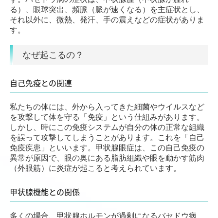
る）、眼球突出、頻脈（脈が速くなる）を主症状とし、
緑内障について
それ以外に、微熱、発汗、手の震えなどの症状がありま
緑内障情報連絡カード
す。
視神経乳頭陥凹拡大｜緑内障
なぜ起こるの？
世界緑内障週間（WGW）
自己免疫との関連
加齢黄斑変性
黄斑上膜とは？原因・症状・治療法を解説
私たちの体には、外から入ってきた細菌やウイルスなど
を攻撃して体を守る「免疫」という仕組みがあります。
糖尿病網膜症
しかし、時にこの免疫システムが自分の体の正常な組織
斜視
を誤って攻撃してしまうことがあります。これを「自己
免疫疾患」といいます。甲状腺眼症は、この自己免疫の
弱視
異常が原因で、眼の奥にある脂肪組織や眼を動かす筋肉
（外眼筋）に炎症が起こると考えられています。
飛蚊症について
甲状腺機能との関係
老眼
乱視
多くの場合、甲状腺ホルモンが過剰になるバセドウ病