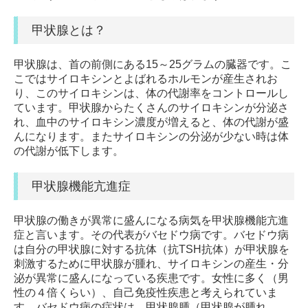
グッドデザイン賞受賞
甲状腺とは？
コンタクトレンズ
初めてのコンタクトレンズ
甲状腺は、首の前側にある15～25グラムの臓器です。こ
こではサイロキシンとよばれるホルモンが産生されお
定期検査の方
り、このサイロキシンは、体の代謝率をコントロールし
ています。甲状腺からたくさんのサイロキシンが分泌さ
新製品のコンタクトレンズ
れ、血中のサイロキシン濃度が増えると、体の代謝が盛
んになります。またサイロキシンの分泌が少ない時は体
子どもの視力低下（近視進行抑制治療）
の代謝が低下します。
低濃度アトロピン点眼（リジュセアミニ）｜近視進行抑制治療
甲状腺機能亢進症
オルソケラトロジーによる近視治療｜近視進行抑制
近視矯正＋進行抑制『MiSight１day』マイサイト
甲状腺の働きが異常に盛んになる病気を甲状腺機能亢進
症と言います。その代表がバセドウ病です。バセドウ病
眼鏡｜近視進行抑制治療用『MiYOSMART』
は自分の甲状腺に対する抗体（抗TSH抗体）が甲状腺を
刺激するために甲状腺が腫れ、サイロキシンの産生・分
診療のご案内
泌が異常に盛んになっている疾患です。女性に多く（男
性の４倍くらい）、自己免疫性疾患と考えられていま
白内障
す。バセドウ病の症状は、甲状腺腫（甲状腺が腫れ